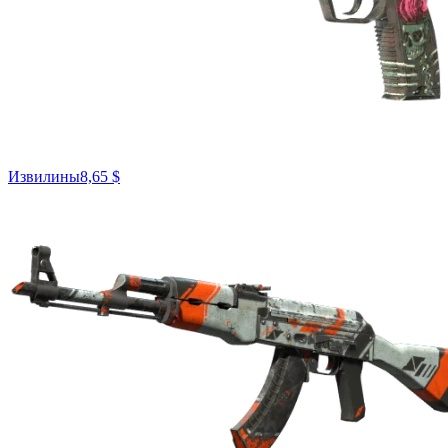
Извилины
8,65 $