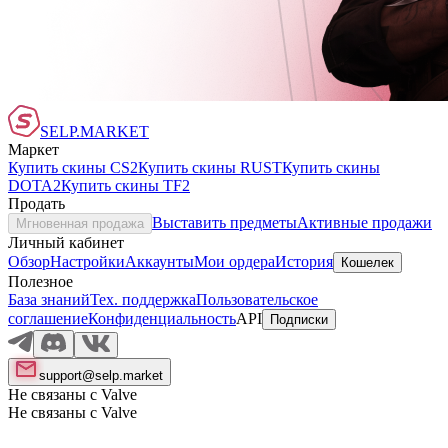
SELP.MARKET
Маркет
Купить скины CS2
Купить скины RUST
Купить скины
DOTA2
Купить скины TF2
Продать
Выставить предметы
Активные продажи
Мгновенная продажа
Личный кабинет
Обзор
Настройки
Аккаунты
Мои ордера
История
Кошелек
Полезное
База знаний
Тех. поддержка
Пользовательское
соглашение
Конфиденциальность
API
Подписки
support@selp.market
Не связаны с Valve
Не связаны с Valve