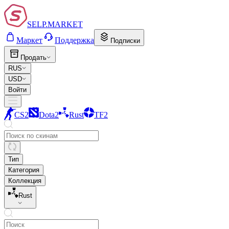
SELP.MARKET
Маркет
Поддержка
Подписки
Продать
RUS
USD
Войти
CS2
Dota2
Rust
TF2
Тип
Категория
Коллекция
Rust