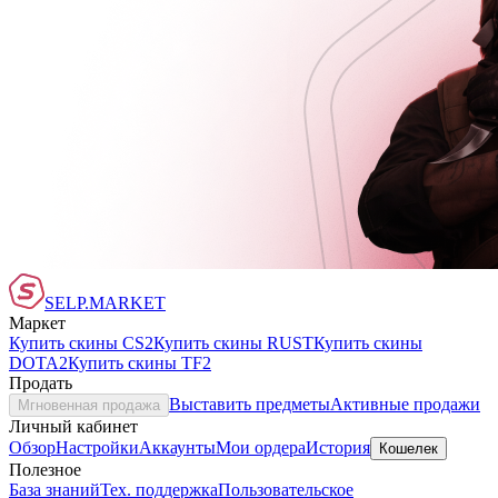
SELP.MARKET
Маркет
Купить скины CS2
Купить скины RUST
Купить скины
DOTA2
Купить скины TF2
Продать
Выставить предметы
Активные продажи
Мгновенная продажа
Личный кабинет
Обзор
Настройки
Аккаунты
Мои ордера
История
Кошелек
Полезное
База знаний
Тех. поддержка
Пользовательское