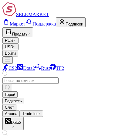
SELP.MARKET
Маркет
Поддержка
Подписки
Продать
RUS
USD
Войти
CS2
Dota2
Rust
TF2
Герой
Редкость
Слот
Arcana
Trade lock
Dota2