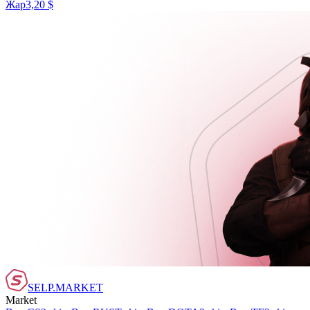
Жар
3,20 $
SELP.MARKET
Market