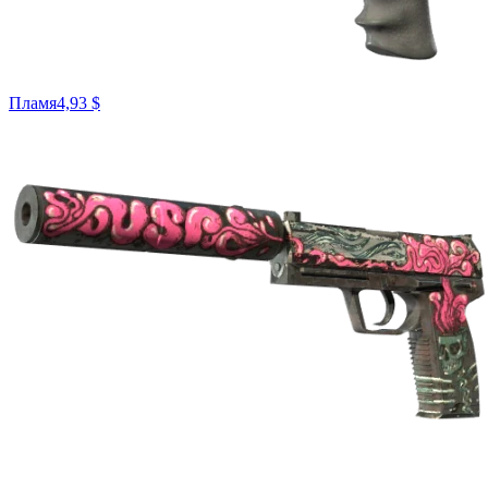
Пламя
4,93 $