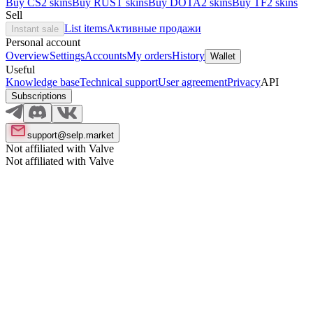
Buy CS2 skins
Buy RUST skins
Buy DOTA2 skins
Buy TF2 skins
Sell
List items
Активные продажи
Instant sale
Personal account
Overview
Settings
Accounts
My orders
History
Wallet
Useful
Knowledge base
Technical support
User agreement
Privacy
API
Subscriptions
support@selp.market
Not affiliated with Valve
Not affiliated with Valve