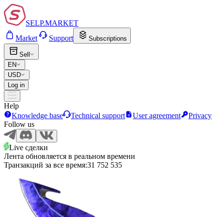
SELP.MARKET
Market
Support
Subscriptions
Sell
EN
USD
Log in
Help
Knowledge base
Technical support
User agreement
Privacy
Follow us
Live сделки
Лента обновляется в реальном времени
Транзакций за все время:
31 752 535