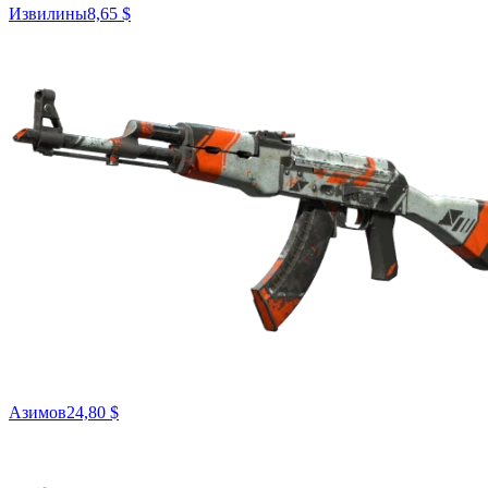
Извилины
8,65 $
Азимов
24,80 $